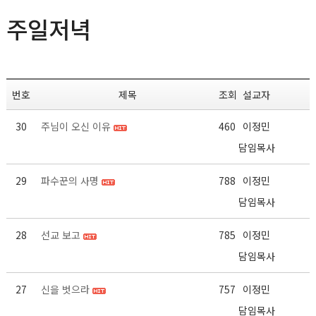
주일저녁
번호
제목
조회
설교자
30
주님이 오신 이유
460
이정민
담임목사
29
파수꾼의 사명
788
이정민
담임목사
28
선교 보고
785
이정민
담임목사
27
신을 벗으라
757
이정민
담임목사