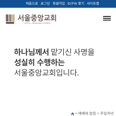
처음으로
로그인
회원가입
ID/PW 찾기
사이트맵
교회소개
예배와말씀
하나님께서
맡기신 사명을
성실히 수행하는
양육.훈련
서울중앙교회입니다.
선교/나눔
다음세대
커뮤니티
> 예배와 말씀 > 주일저녁