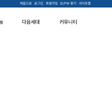
처음으로
로그인
회원가입
ID/PW 찾기
사이트맵
눔
다음세대
커뮤니티