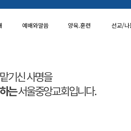
개
예배와말씀
양육.훈련
선교/나
맡기신 사명을
행하는
서울중앙교회입니다.