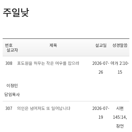
주일낮
번호
제목
설교일
성경말씀
설교자
308
포도원을 허무는 작은 여우를 잡으라
2026-07-
아가 2:10-
26
15
이정민
담임목사
307
의인은 넘어져도 또 일어납니다
2026-07-
시편
19
145:14,
잠언