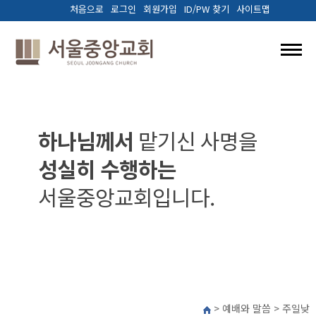
처음으로
로그인
회원가입
ID/PW 찾기
사이트맵
교회소개
예배와말씀
하나님께서
맡기신 사명을
성실히 수행하는
양육.훈련
서울중앙교회입니다.
선교/나눔
다음세대
커뮤니티
> 예배와 말씀 > 주일낮