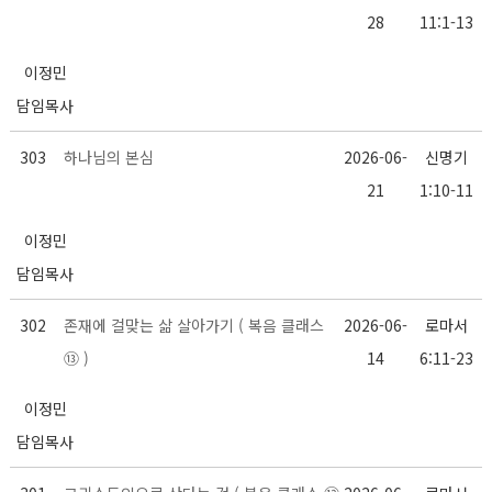
28
11:1-13
이정민
담임목사
303
하나님의 본심
2026-06-
신명기
21
1:10-11
이정민
담임목사
302
존재에 걸맞는 삶 살아가기 ( 복음 클래스
2026-06-
로마서
⑬ )
14
6:11-23
이정민
담임목사