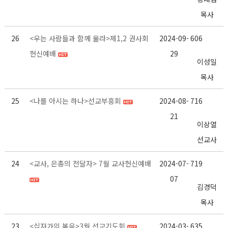
목사
26
<우는 사람들과 함께 울라>제1,2 권사회
2024-09-
606
헌신예배
29
이성일
목사
25
<나를 아시는 하나>선교부흥회
2024-08-
716
21
이상열
선교사
24
<교사, 은총의 전달자> 7월 교사헌신예배
2024-07-
719
07
김경덕
목사
23
<십자가의 복음>3월 선교기도회
2024-03-
635