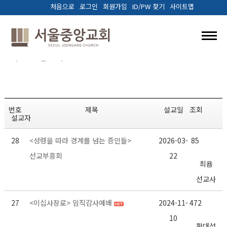
처음으로
로그인
회원가입
ID/PW 찾기
사이트맵
> 예배와 말씀 > 특별행사
특별행사
교회소개
예배와말씀
번호
제목
설교일
조회
설교자
양육.훈련
28
<성령을 따라 경계를 넘는 증인들>
2026-03-
85
선교/나눔
선교부흥회
22
최욥
다음세대
선교사
커뮤니티
27
<이십사장로> 임직감사예배
2024-11-
472
10
황대섭