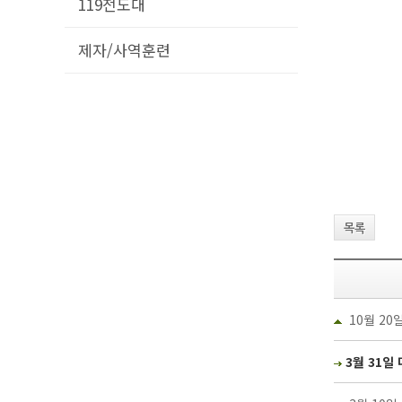
119전도대
제자/사역훈련
목록
10월 2
3월 31일