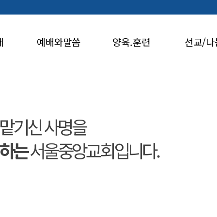
개
예배와말씀
양육.훈련
선교/나
맡기신 사명을
행하는
서울중앙교회입니다.