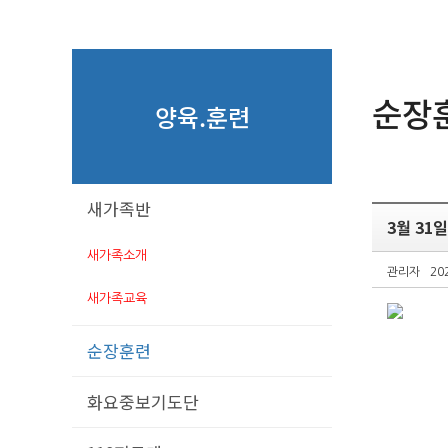
순장
양육.훈련
새가족반
3월 31
새가족소개
관리자
20
새가족교육
순장훈련
화요중보기도단