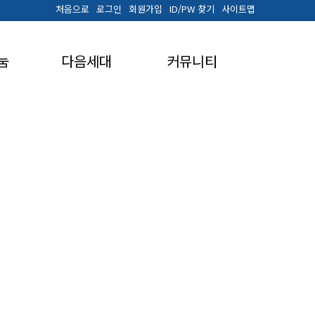
처음으로
로그인
회원가입
ID/PW 찾기
사이트맵
눔
다음세대
커뮤니티