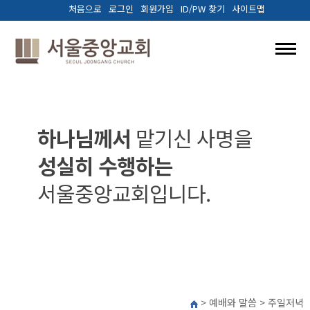
처음으로
로그인
회원가입
ID/PW 찾기
사이트맵
교회소개
예배와말씀
하나님께서
맡기신 사명을
성실히 수행하는
양육.훈련
서울중앙교회입니다.
선교/나눔
다음세대
커뮤니티
> 예배와 말씀 > 주일저녁