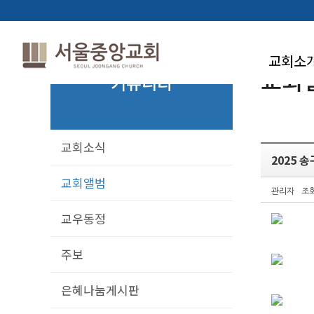
교회소
교회
커뮤니티
교회소식
2025 
교회앨범
관리자
조회
교우동정
주보
은혜나눔게시판