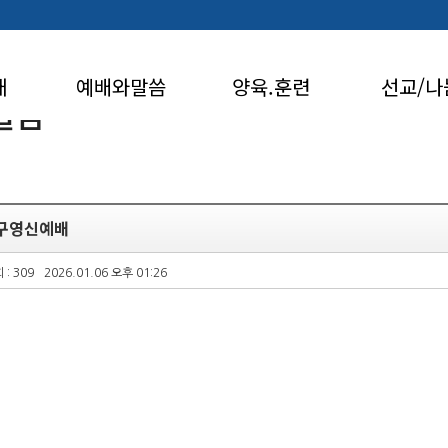
개
예배와말씀
양육.훈련
선교/나
앨범
송구영신예배
 : 309
2026.01.06 오후 01:26