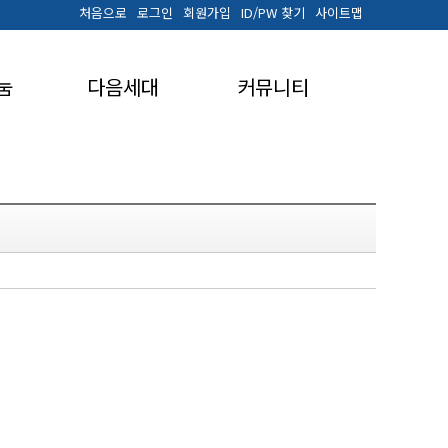
처음으로
로그인
회원가입
ID/PW 찾기
사이트맵
> 커뮤니티 > 교회앨범
눔
다음세대
커뮤니티