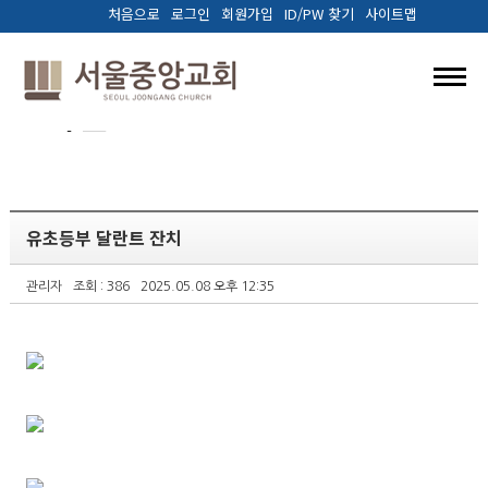
처음으로
로그인
회원가입
ID/PW 찾기
사이트맵
> 커뮤니티 > 교회앨범
교회앨범
교회소개
예배와말씀
유초등부 달란트 잔치
양육.훈련
관리자
조회 : 386
2025.05.08 오후 12:35
선교/나눔
다음세대
커뮤니티