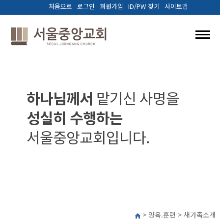
처음으로
로그인
회원가입
ID/PW 찾기
사이트맵
교회소개
예배와말씀
하나님께서
맡기신 사명을
성실히 수행하는
양육.훈련
서울중앙교회입니다.
선교/나눔
다음세대
커뮤니티
> 양육.훈련 > 새가족소개