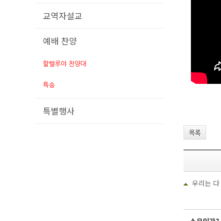
교역자설교
예배 찬양
할렐루야 찬양대
특송
특별행사
목록
우리는 다 