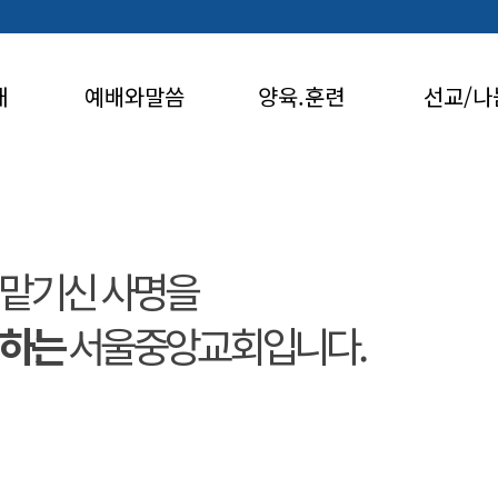
개
예배와말씀
양육.훈련
선교/나
맡기신 사명을
행하는
서울중앙교회입니다.