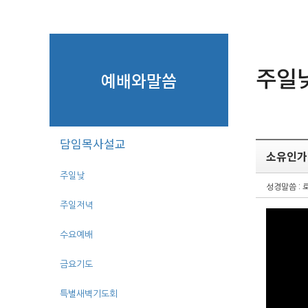
주일
예배와말씀
담임목사설교
소유인가?
주일낮
성경말씀 : 로
주일저녁
수요예배
금요기도
특별새벽기도회