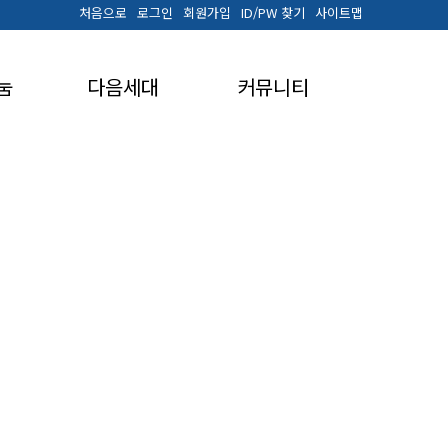
처음으로
로그인
회원가입
ID/PW 찾기
사이트맵
눔
다음세대
커뮤니티