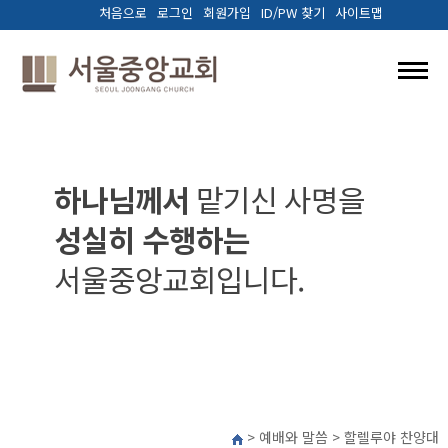
처음으로
로그인
회원가입
ID/PW 찾기
사이트맵
교회소개
예배와말씀
하나님께서
맡기신 사명을
성실히 수행하는
양육.훈련
서울중앙교회입니다.
선교/나눔
다음세대
커뮤니티
> 예배와 말씀 > 할렐루야 찬양대